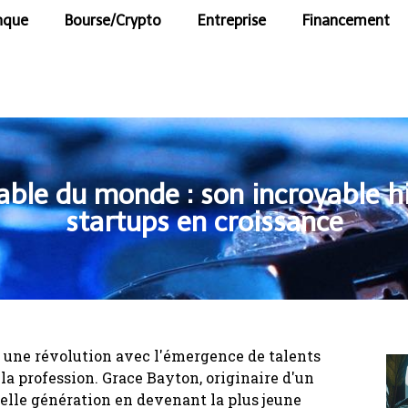
nque
Bourse/Crypto
Entreprise
Financement
ble du monde : son incroyable his
startups en croissance
 une révolution avec l'émergence de talents
la profession. Grace Bayton, originaire d'un
velle génération en devenant la plus jeune