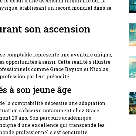
e le début d'une ascension fulgurante qui la
hysique, établissant un record mondial dans sa
urant son ascension
tise comptable représente une aventure unique,
 opportunités à saisir. Cette réalité s'illustre
rofessionnels comme Grace Bayton et Nicolas
profession par leur précocité.
és à son jeune âge
de la comptabilité nécessite une adaptation
 situation s'observe notamment chez Grace
ment 20 ans. Son parcours académique
émoigne d'une excellence qui transcende les
e monde professionnel s'est construite